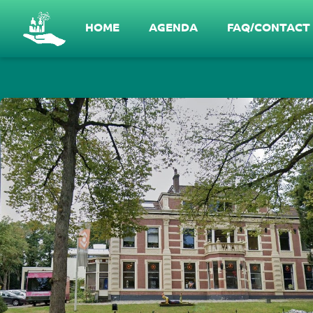
Gesprek in NoordWest #2 - Wat is er nodi
HOME
AGENDA
FAQ/CONTACT