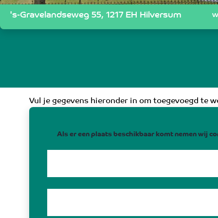
's-Gravelandseweg 55, 1217 EH Hilversum
w
Vul je gegevens hieronder in om toegevoegd te wo
Als er een plaats beschikbaar komt nemen wij co