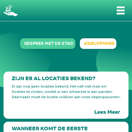
FAQ/Contact - Wat is er nodig
GESPREK MET DE STAD
ASIELOPVANG
ZIJN ER AL LOCATIES BEKEND?
Er zijn nog geen locaties bekend. Het valt niet mee om
locaties te vinden, omdat er een schaarste is aan panden.
Daarnaast moet de locatie voldoen aan onze uitgangspunten:
4 kleine locaties in plaats van één grote locatie, verspreid
over de stad, met naast voorzieningen voor asielzoekers ook
Lees Meer
functies voor de buurt, asielzoekers doen mee vanaf dag één.
WANNEER KOMT DE EERSTE