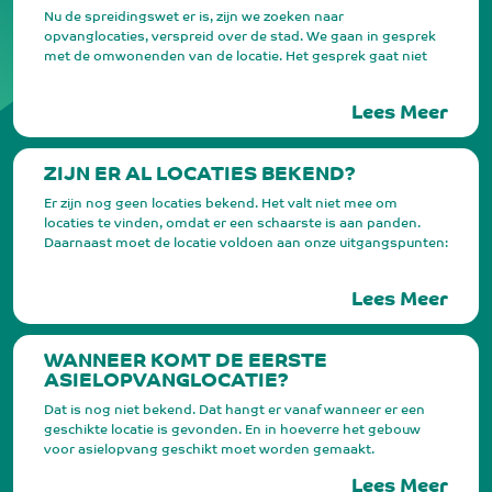
Nu de spreidingswet er is, zijn we zoeken naar
opvanglocaties, verspreid over de stad. We gaan in gesprek
met de omwonenden van de locatie. Het gesprek gaat niet
over dat er een opvanglocatie komt, maar ‘hoe’ we het
kunnen regelen: Wat is er nodig voor de buurt om
Lees Meer
asielopvang goed te regelen? Zo kunnen we de
opvanglocatie een zo goed mogelijke plek geven in de buurt.
ZIJN ER AL LOCATIES BEKEND?
Er zijn nog geen locaties bekend. Het valt niet mee om
locaties te vinden, omdat er een schaarste is aan panden.
Daarnaast moet de locatie voldoen aan onze uitgangspunten:
4 kleine locaties in plaats van één grote locatie, verspreid
over de stad, met naast voorzieningen voor asielzoekers ook
Lees Meer
functies voor de buurt, asielzoekers doen mee vanaf dag één.
WANNEER KOMT DE EERSTE
ASIELOPVANGLOCATIE?
Dat is nog niet bekend. Dat hangt er vanaf wanneer er een
geschikte locatie is gevonden. En in hoeverre het gebouw
voor asielopvang geschikt moet worden gemaakt.
Lees Meer