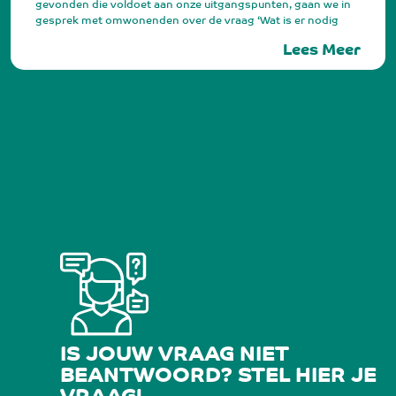
gevonden die voldoet aan onze uitgangspunten, gaan we in
gesprek met omwonenden over de vraag ‘Wat is er nodig
voor de buurt om asielopvang goed te regelen? Ook spreken
Lees Meer
we maatschappelijk partners en ondernemers. Met de
resultaten van deze gesprekken gaan we aan de slag om de
opvang een zo goed mogelijke plek in de buurt te geven. De
locatie moet geschikt gemaakt worden voor de opvang.
IS JOUW VRAAG NIET
BEANTWOORD? STEL HIER JE