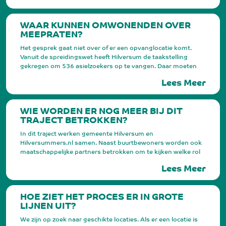
WAAR KUNNEN OMWONENDEN OVER
MEEPRATEN?
Het gesprek gaat niet over of er een opvanglocatie komt.
Vanuit de spreidingswet heeft Hilversum de taakstelling
gekregen om 536 asielzoekers op te vangen. Daar moeten
we aan voldoen, dus er komen locaties. In deze gesprekken
Lees Meer
gaat het er om hoe we asielopvang zo goed mogelijk een plek
kunnen geven in de buurt. In deze gesprekken staat dan ook
de vraag centraal: Wat is er nodig voor de buurt om
WIE WORDEN ER NOG MEER BIJ DIT
asielopvang goed te regelen?
TRAJECT BETROKKEN?
In dit traject werken gemeente Hilversum en
Hilversummers.nl samen. Naast buurtbewoners worden ook
maatschappelijke partners betrokken om te kijken welke rol
zij hierin kunnen spelen. En we praten met ondernemers om
Lees Meer
te horen welke kansen zij zien. Daarnaast hebben we contact
met het Centraal Orgaan opvang asielzoekers (COA), die
voor de opvang en begeleiding van asielzoekers in Nederland
HOE ZIET HET PROCES ER IN GROTE
zorgt tijdens hun asielprocedure.
LIJNEN UIT?
We zijn op zoek naar geschikte locaties. Als er een locatie is