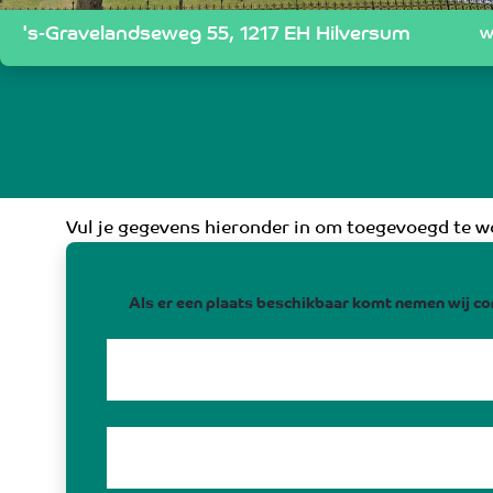
's-Gravelandseweg 55, 1217 EH Hilversum
w
Vul je gegevens hieronder in om toegevoegd te wo
Als er een plaats beschikbaar komt nemen wij co