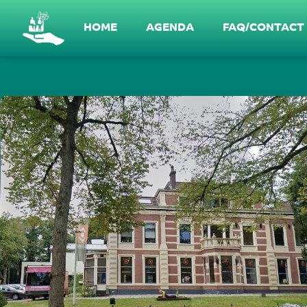
Gesprek in NoordWest #2 - Wat is er nodi
HOME
AGENDA
FAQ/CONTACT