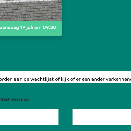
oensdag 19 juli om 09:30
rden aan de wachtlijst of kijk of er een ander verkennend
ntact met je op