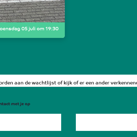
oensdag 05 juli om 19:30
rden aan de wachtlijst of kijk of er een ander verkennend
ntact met je op