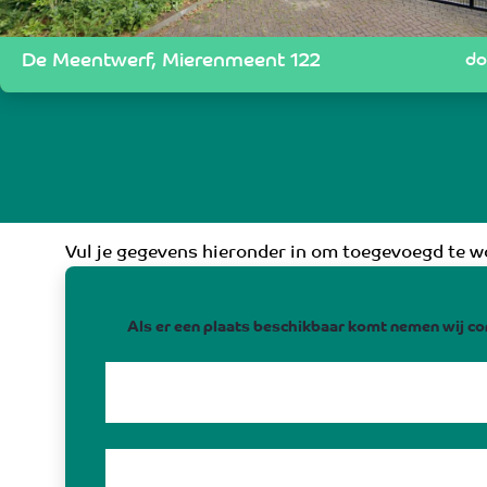
De Meentwerf, Mierenmeent 122
do
Vul je gegevens hieronder in om toegevoegd te wo
Als er een plaats beschikbaar komt nemen wij co